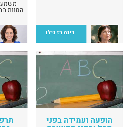
משמעות
המו
ורו
רינה רז גילו
הופעה ועמידה בפני
תרפי