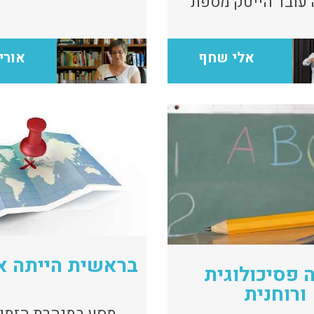
עובד הייטק מספת
יה עד לריצת מרתון
אלי שחף
אורי
בראשית הייתה א
 פסיכולוגית
ורוחנית