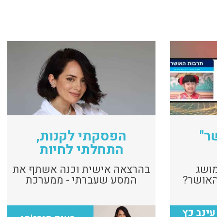
ר"
הפסקתי לקנות,
התחלתי לחיות
ושג
בהרצאה אישית וכנה אשתף את
האושר?
המסע שעברתי - ממערכת
נטי?
יחסים כפייתית עם קניות
ותרבות השפע, אל אורח חיים
מאוזן ומודע יותר.
MB עינב כץ