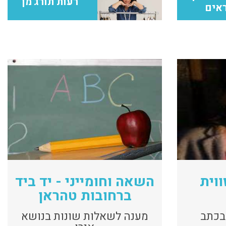
רעות תורג'מן
אים
ווית
השאה וחומייני - יד ביד
ברחובות טהראן
ובכתב
מענה לשאלות שונות בנושא