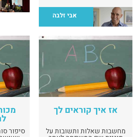
אבי זלבה
אז איך קוראים לך
מכור
לר
מחשבות שאלות ותשובות על
סיפור סו