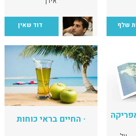
אירן
ת שלף
דוד שאין
פריקה
· החיים בראי כוחות