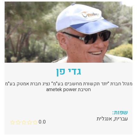
גדי פן
מנהל חברת "יתד תקשורת מחשבים בע"מ" נציג חברת אמטק בע"מ
חטיבת ametek power
שפות:
עברית, אנגלית
0.0