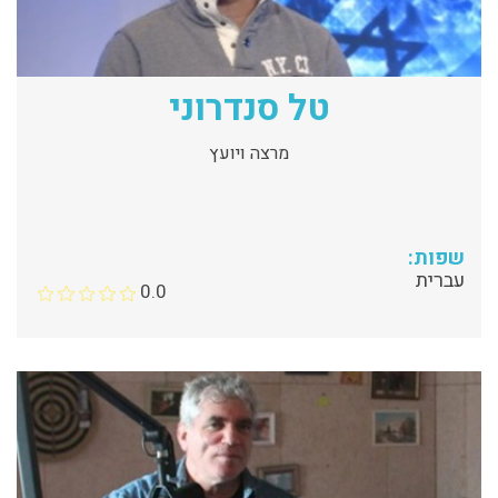
טל סנדרוני
מרצה ויועץ
שפות:
עברית
0.0