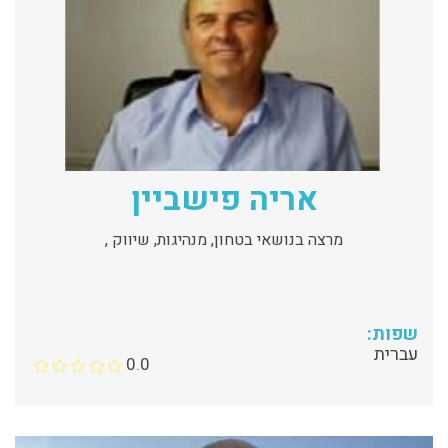
אריה פישביין
מרצה בנושאי בטחון, מנהיגות, שיווק ,
שפות:
עברית
0.0