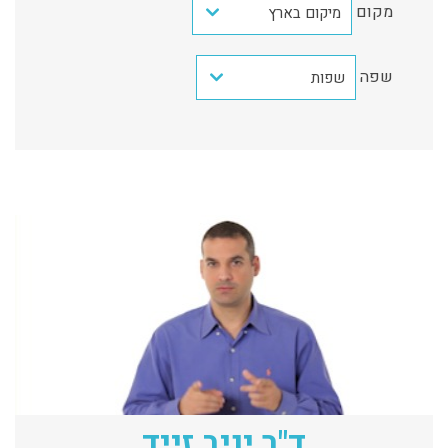
מקום
מיקום בארץ
שפה
שפות
ד"ר יניב זייד