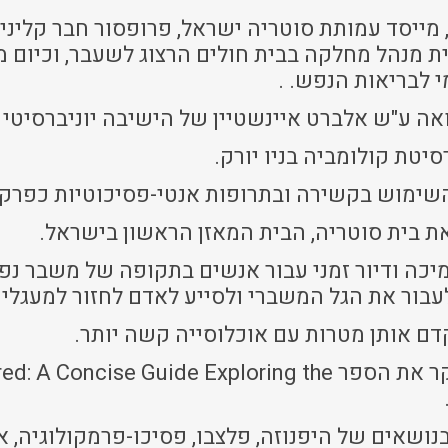
מייסד עמותת סוטריה ישראל, פרופסור חבר קליני
מנהל מחלקה בבית חולים הרצוג לשעבר, וכיום מנ
 לבריאות הנפש. .
 ע"ש אלברט איינשטיין של הישיבה יוניברסיטי בנ
יטת קולומביה בניו יורק.
שימוש בקשירה ובתרופות אנטי-פסיכוטיות כפרקט
כה ודיור זמני עבור אנשים בתקופה של משבר נפשי
לעבור את הגל המשברי ולסייע לאדם לחזור למעגלי 
דם אותן מטרות עם אוכלוסייה קשה יותר.
ב 2023 פרסם יחד עם פרופ' חיים בלמקר את הספר loring the
שאים של היפנוזה, פלצבו, פסיכו-פרמקולוגיה, את