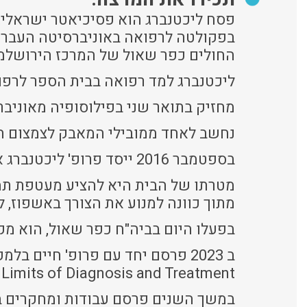
פסח ליכטנברג הוא פסיכיאטר ישראלי, 
בפקולטה לרפואה באוניברסיטה העברית 
החולים כפר שאול של המרכז הירושלמי
ליכטנברג למד רפואה בבית הספר לרפואה
מחזיק בתואר שני בפילוסופיה מאוניברס
נחשב לאחד ממובילי המאבק לצמצום ה
בספטמבר 2016 ייסד פרופ' ליכטנברג את בית סוטריה, הבית המאזן הראשון בישראל.
מטרתו של הבית היא להציע מעטפת תמי
מתוך כוונה למנוע את הצורך באשפוז, 
בפעלו היום בביה"ח כפר שאול, הוא מק
Limits of Diagnosis and Treatment.
במשך השנים פרסם עבודות ומחקרים בנו