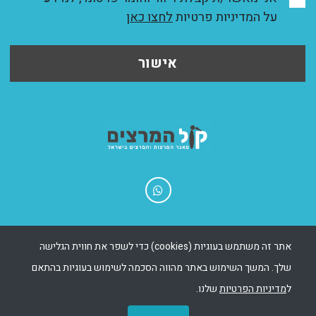
על המדיניות פרטיות
לחצו כאן
אישור
בניית אתרים - Msite
|
שיווק אתר - Ewise
אתר זה משתמש בעוגיות (cookies) כדי לשפר את חווית הגלישה
שלך. המשך השימוש באתר מהווה הסכמה לשימוש בעוגיות בהתאם
כל הזכויות שמורות 2025
055-55304548
ל
מדיניות הפרטיות
שלנו.
office@kolhamartzim.co.il
09-7678899